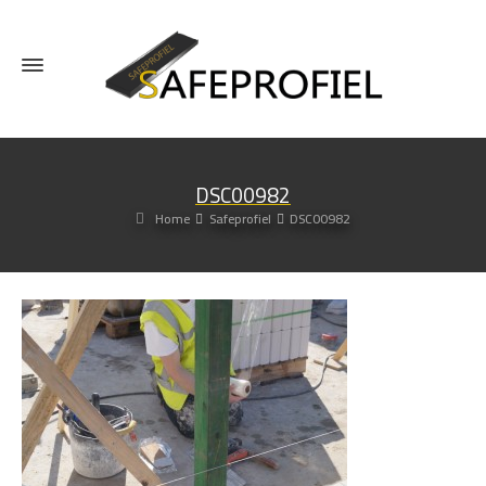
DSC00982
Home
Safeprofiel
DSC00982