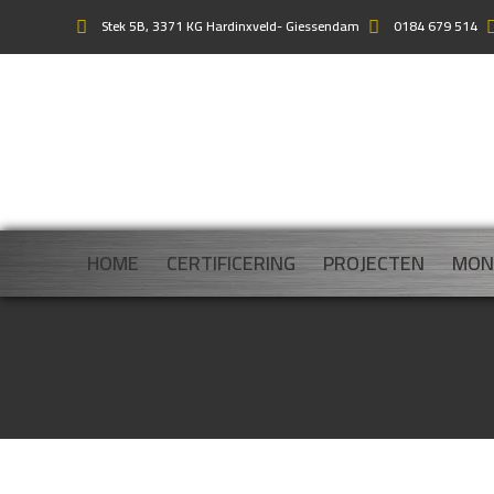
Stek 5B, 3371 KG Hardinxveld- Giessendam
0184 679 514
HOME
CERTIFICERING
PROJECTEN
MON