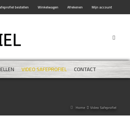
afeprofiel bestellen
Winkelwagen
Afrekenen
Mijn account
TELLEN
VIDEO SAFEPROFIEL
CONTACT
Home
Video Safeprofiel