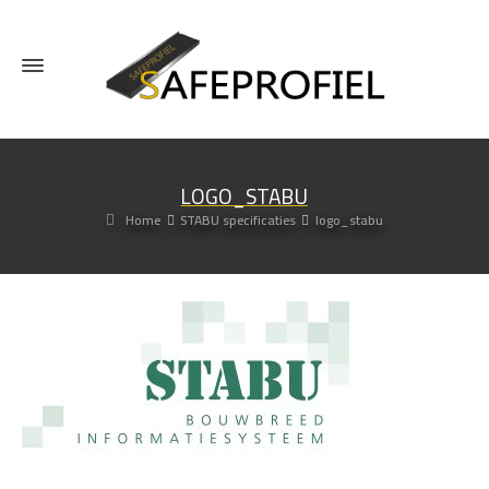
LOGO_STABU
Home
STABU specificaties
logo_stabu