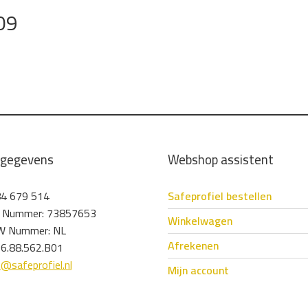
09
tgegevens
Webshop assistent
4 679 514
Safeprofiel bestellen
 Nummer: 73857653
Winkelwagen
 Nummer: NL
Afrekenen
6.88.562.B01
o@safeprofiel.nl
Mijn account