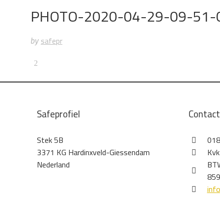
PHOTO-2020-04-29-09-51-
safepr
by
Safeprofiel
Contac
Stek 5B
018
3371 KG Hardinxveld-Giessendam
Kvk
Nederland
BTW
859
inf