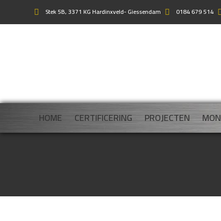
Stek 5B, 3371 KG Hardinxveld- Giessendam
0184 679 514
HOME
CERTIFICERING
PROJECTEN
MON