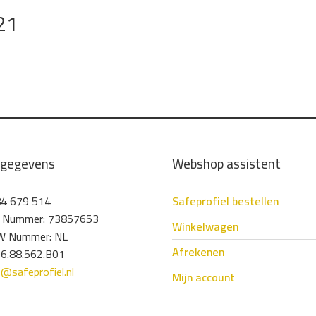
21
tgegevens
Webshop assistent
4 679 514
Safeprofiel bestellen
 Nummer: 73857653
Winkelwagen
 Nummer: NL
Afrekenen
6.88.562.B01
o@safeprofiel.nl
Mijn account