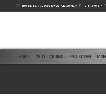
Stek 5B, 3371 KG Hardinxveld- Giessendam
0184 679 514
HOME
CERTIFICERING
PROJECTEN
MON