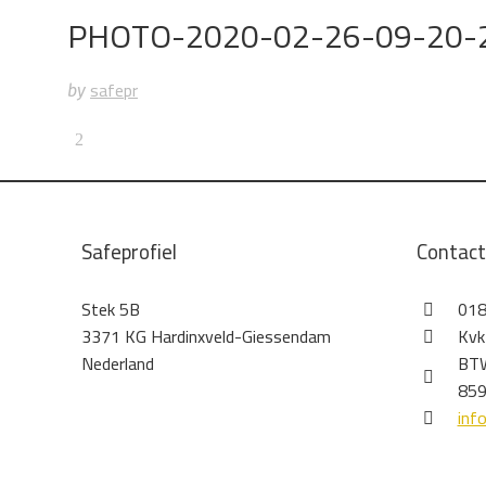
PHOTO-2020-02-26-09-20-
safepr
by
Safeprofiel
Contac
Stek 5B
018
3371 KG Hardinxveld-Giessendam
Kvk
Nederland
BTW
859
inf