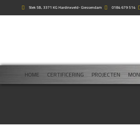
Stek 5B, 3371 KG Hardinxveld- Giessendam
0184 679 514
HOME
CERTIFICERING
PROJECTEN
MON