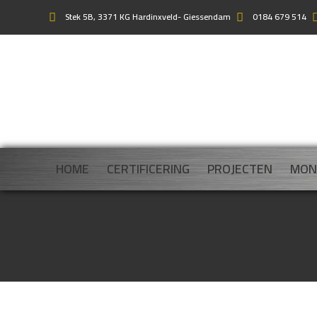
Stek 5B, 3371 KG Hardinxveld- Giessendam
0184 679 514
HOME
CERTIFICERING
PROJECTEN
MON