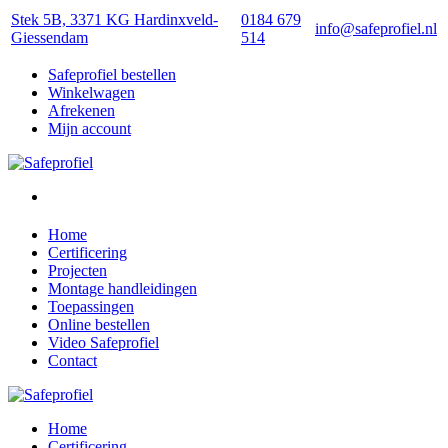
Stek 5B, 3371 KG Hardinxveld-
0184 679
info@safeprofiel.nl
Giessendam
514
Safeprofiel bestellen
Winkelwagen
Afrekenen
Mijn account
Home
Certificering
Projecten
Montage handleidingen
Toepassingen
Online bestellen
Video Safeprofiel
Contact
Home
Certificering