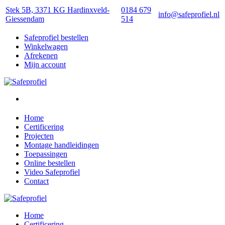
Stek 5B, 3371 KG Hardinxveld-
0184 679
info@safeprofiel.nl
Giessendam
514
Safeprofiel bestellen
Winkelwagen
Afrekenen
Mijn account
Home
Certificering
Projecten
Montage handleidingen
Toepassingen
Online bestellen
Video Safeprofiel
Contact
Home
Certificering