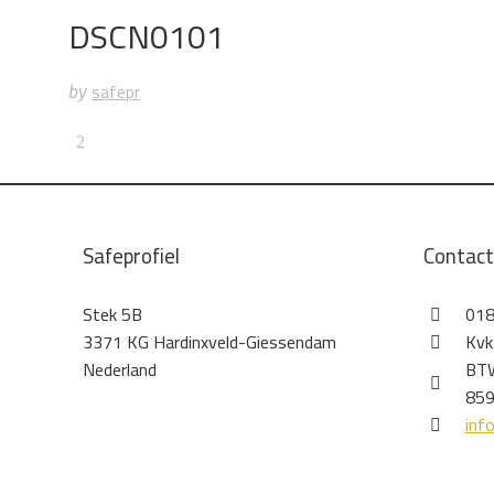
DSCN0101
safepr
by
Safeprofiel
Contac
Stek 5B
018
3371 KG Hardinxveld-Giessendam
Kvk
Nederland
BTW
859
inf