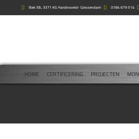
Stek 5B, 3371 KG Hardinxveld- Giessendam
0184 679 514
HOME
CERTIFICERING
PROJECTEN
MON