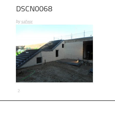
DSCN0068
safepr
by