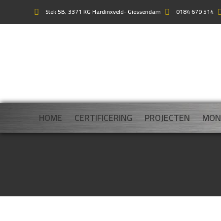
Stek 5B, 3371 KG Hardinxveld- Giessendam
0184 679 514
HOME
CERTIFICERING
PROJECTEN
MON