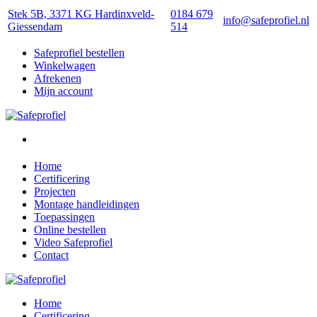
Stek 5B, 3371 KG Hardinxveld-
0184 679
info@safeprofiel.nl
Giessendam
514
Safeprofiel bestellen
Winkelwagen
Afrekenen
Mijn account
Home
Certificering
Projecten
Montage handleidingen
Toepassingen
Online bestellen
Video Safeprofiel
Contact
Home
Certificering