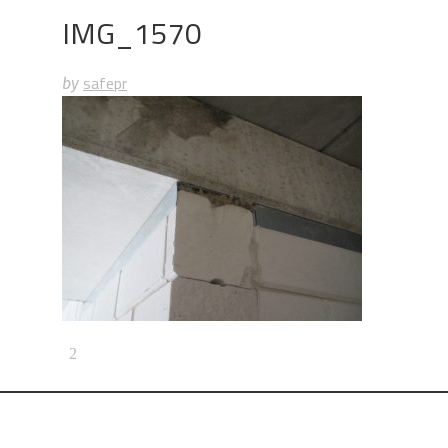
IMG_1570
safepr
by