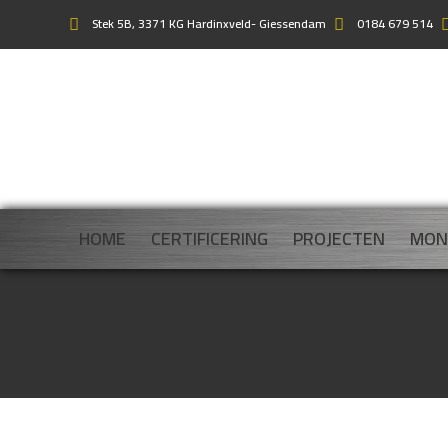
Stek 5B, 3371 KG Hardinxveld- Giessendam
0184 679 514
HOME
CERTIFICERING
PROJECTEN
MON