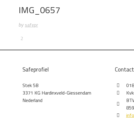
IMG_0657
safepr
by
Safeprofiel
Contac
Stek 5B
018
3371 KG Hardinxveld-Giessendam
Kvk
Nederland
BTW
859
inf