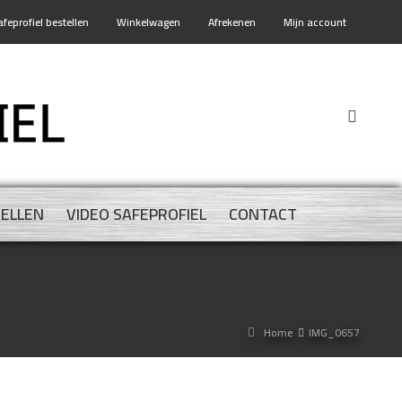
afeprofiel bestellen
Winkelwagen
Afrekenen
Mijn account
TELLEN
VIDEO SAFEPROFIEL
CONTACT
Home
IMG_0657