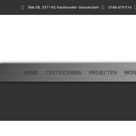
Stek 5B, 3371 KG Hardinxveld- Giessendam
0184 679 514
HOME
CERTIFICERING
PROJECTEN
MON