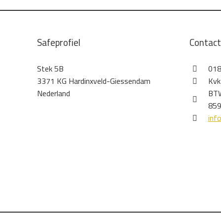
Safeprofiel
Contac
Stek 5B
018
3371 KG Hardinxveld-Giessendam
Kvk
Nederland
BTW
859
inf