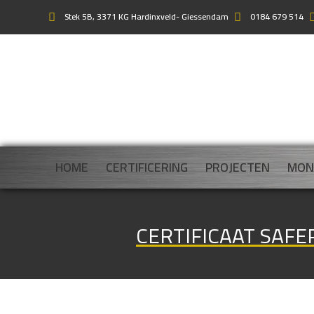
Stek 5B, 3371 KG Hardinxveld- Giessendam
0184 679 514
HOME
CERTIFICERING
PROJECTEN
MON
CERTIFICAAT SAF