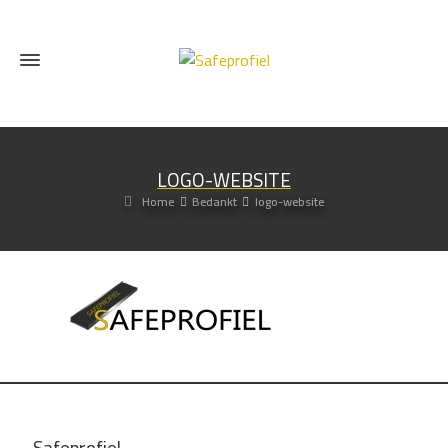
LOGO-WEBSITE
Home
Bedankt
logo-website