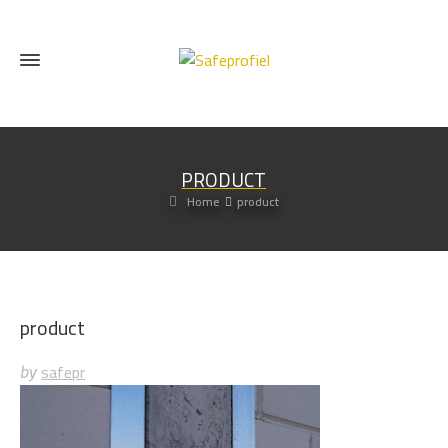
PRODUCT
Home
product
product
safepr
by